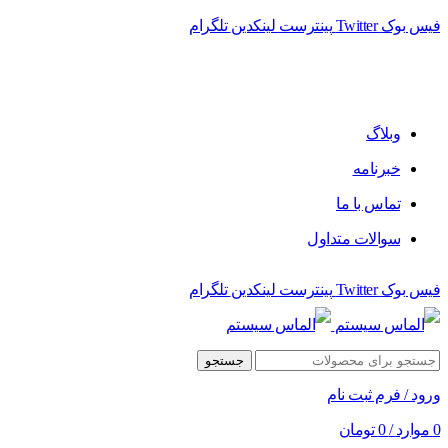
فیس بوک
Twitter
پینترست
لینکدین
تلگرام
فروشگاه الماس سیستم ﻋﺮﺿﻪ کننده اﻧﻮاع ﻣﺤﺼﻮﻻت دﯾﺠﯿﺘﺎل
وبلاگ
خبرنامه
تماس با ما
سوالات متداول
فیس بوک
Twitter
پینترست
لینکدین
تلگرام
جستجو
ورود / فرم ثبت نام
0
موارد
/
0
تومان