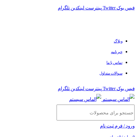
فیس بوک
Twitter
پینترست
لینکدین
تلگرام
فروشگاه الماس سیستم ﻋﺮﺿﻪ کننده اﻧﻮاع ﻣﺤﺼﻮﻻت دﯾﺠﯿﺘﺎل
وبلاگ
خبرنامه
تماس با ما
سوالات متداول
فیس بوک
Twitter
پینترست
لینکدین
تلگرام
ورود / فرم ثبت نام
0
موارد
/
0
تومان