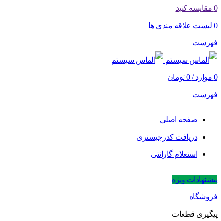
0
مقایسه کنید
0
لیست علاقه مندی ها
فهرست
0
موارد
/
0
تومان
فهرست
صفحه اصلی
دریافت کدرجیستری
استعلام گارانتی
پیشنهادات ویژه
فروشگاه
پیگیری قطعات