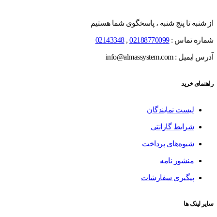
از شنبه تا پنج شنبه ، پاسخگوی شما هستیم
شماره تماس :
02188770099
,
02143348
آدرس ایمیل : info@almassystem.com
راهنمای خرید
لیست نمایندگان
شرایط گارانتی
شیوه‌های پرداخت
منشور نامه
پیگیری سفارشات
سایر لینک ها