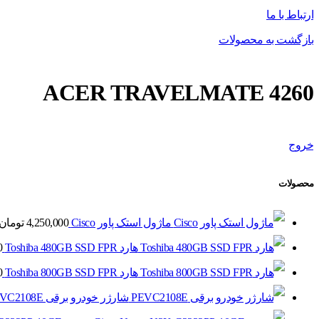
ارتباط با ما
بازگشت به محصولات
ACER TRAVELMATE 4260
خروج
محصولات
ماژول استک پاور Cisco
4,250,000
تومان
هارد Toshiba 480GB SSD FPR
0
هارد Toshiba 800GB SSD FPR
0
شارژر خودرو برقی PEVC2108E