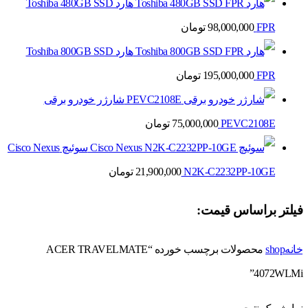
هارد Toshiba 480GB SSD
FPR
98,000,000
تومان
هارد Toshiba 800GB SSD
FPR
195,000,000
تومان
شارژر خودرو برقی
PEVC2108E
75,000,000
تومان
سوئیچ Cisco Nexus
N2K-C2232PP-10GE
21,900,000
تومان
فیلتر براساس قیمت:
خانه
shop
محصولات برچسب خورده “ACER TRAVELMATE
4072WLMi”