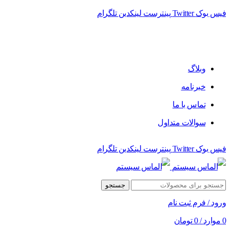
فیس بوک
Twitter
پینترست
لینکدین
تلگرام
فروشگاه الماس سیستم ﻋﺮﺿﻪ کننده اﻧﻮاع ﻣﺤﺼﻮﻻت دﯾﺠﯿﺘﺎل
وبلاگ
خبرنامه
تماس با ما
سوالات متداول
فیس بوک
Twitter
پینترست
لینکدین
تلگرام
جستجو
ورود / فرم ثبت نام
0
موارد
/
0
تومان