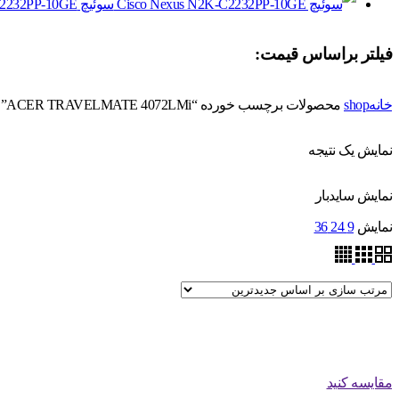
سوئیچ Cisco Nexus N2K-C2232PP-10GE
فیلتر براساس قیمت:
خانه
shop
محصولات برچسب خورده “ACER TRAVELMATE 4072LMi”
نمایش یک نتیجه
نمایش سایدبار
نمایش
9
24
36
مقایسه کنید