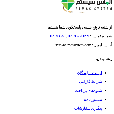
از شنبه تا پنج شنبه ، پاسخگوی شما هستیم
شماره تماس :
02188770099
,
02143348
آدرس ایمیل : info@almassystem.com
راهنمای خرید
لیست نمایندگان
شرایط گارانتی
شیوه‌های پرداخت
منشور نامه
پیگیری سفارشات