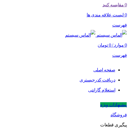
0
مقایسه کنید
0
لیست علاقه مندی ها
فهرست
0
موارد
/
0
تومان
فهرست
صفحه اصلی
دریافت کدرجیستری
استعلام گارانتی
پیشنهادات ویژه
فروشگاه
پیگیری قطعات