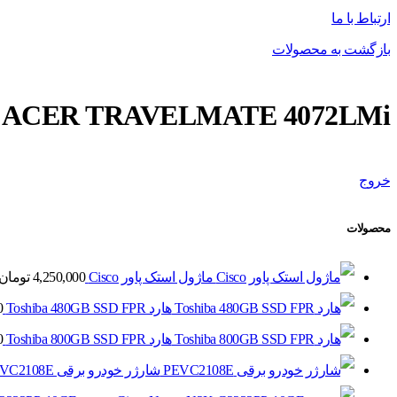
ارتباط با ما
بازگشت به محصولات
ACER TRAVELMATE 4072LMi
خروج
محصولات
ماژول استک پاور Cisco
4,250,000
تومان
هارد Toshiba 480GB SSD FPR
0
هارد Toshiba 800GB SSD FPR
0
شارژر خودرو برقی PEVC2108E