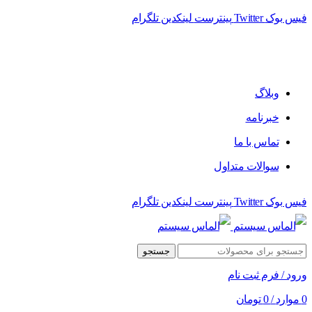
فیس بوک
Twitter
پینترست
لینکدین
تلگرام
فروشگاه الماس سیستم ﻋﺮﺿﻪ کننده اﻧﻮاع ﻣﺤﺼﻮﻻت دﯾﺠﯿﺘﺎل
وبلاگ
خبرنامه
تماس با ما
سوالات متداول
فیس بوک
Twitter
پینترست
لینکدین
تلگرام
جستجو
ورود / فرم ثبت نام
0
موارد
/
0
تومان