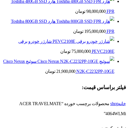
هارد Toshiba 480GB SSD
FPR
98,000,000
تومان
هارد Toshiba 800GB SSD
FPR
195,000,000
تومان
شارژر خودرو برقی
PEVC2108E
75,000,000
تومان
سوئیچ Cisco Nexus
N2K-C2232PP-10GE
21,900,000
تومان
فیلتر براساس قیمت:
خانه
shop
محصولات برچسب خورده “ACER TRAVELMATE
4064WLMi”