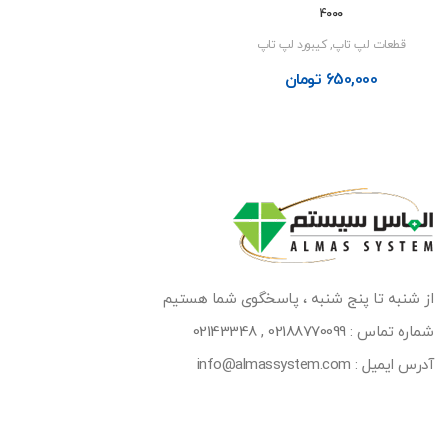
4000
قطعات لپ تاپ
,
کیبورد لپ تاپ
650,000
تومان
از شنبه تا پنج شنبه ، پاسخگوی شما هستیم
شماره تماس :
02188770099
,
02143348
آدرس ایمیل : info@almassystem.com