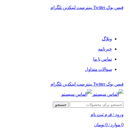
فیس بوک
Twitter
پینترست
لینکدین
تلگرام
فروشگاه الماس سیستم ﻋﺮﺿﻪ کننده اﻧﻮاع ﻣﺤﺼﻮﻻت دﯾﺠﯿﺘﺎل
وبلاگ
خبرنامه
تماس با ما
سوالات متداول
فیس بوک
Twitter
پینترست
لینکدین
تلگرام
جستجو
ورود / فرم ثبت نام
0
موارد
/
0
تومان