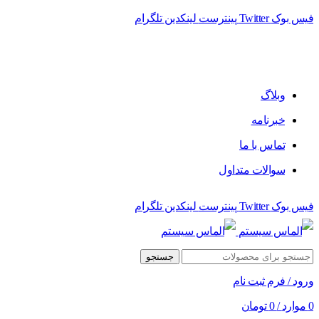
فیس بوک
Twitter
پینترست
لینکدین
تلگرام
فروشگاه الماس سیستم ﻋﺮﺿﻪ کننده اﻧﻮاع ﻣﺤﺼﻮﻻت دﯾﺠﯿﺘﺎل
وبلاگ
خبرنامه
تماس با ما
سوالات متداول
فیس بوک
Twitter
پینترست
لینکدین
تلگرام
جستجو
ورود / فرم ثبت نام
0
موارد
/
0
تومان