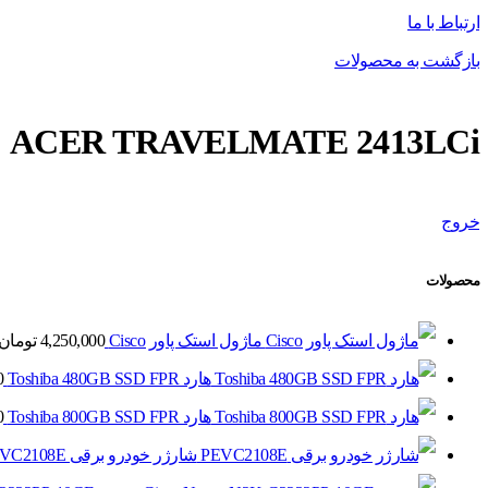
ارتباط با ما
بازگشت به محصولات
ACER TRAVELMATE 2413LCi
خروج
محصولات
ماژول استک پاور Cisco
4,250,000
تومان
هارد Toshiba 480GB SSD FPR
0
هارد Toshiba 800GB SSD FPR
0
شارژر خودرو برقی PEVC2108E