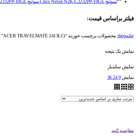
سوئیچ Cisco Nexus N2K-C2232PP-10GE
فیلتر براساس قیمت:
خانه
shop
محصولات برچسب خورده “ACER TRAVELMATE 2413LCi”
نمایش یک نتیجه
نمایش سایدبار
نمایش
9
24
36
مقایسه کنید