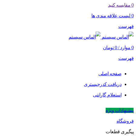
0
مقایسه کنید
0
لیست علاقه مندی ها
فهرست
0
موارد
/
0
تومان
فهرست
صفحه اصلی
دریافت کدرجیستری
استعلام گارانتی
پیشنهادات ویژه
فروشگاه
پیگیری قطعات