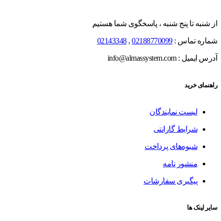
از شنبه تا پنج شنبه ، پاسخگوی شما هستیم
شماره تماس :
02188770099
,
02143348
آدرس ایمیل : info@almassystem.com
راهنمای خرید
لیست نمایندگان
شرایط گارانتی
شیوه‌های پرداخت
منشور نامه
پیگیری سفارشات
سایر لینک ها