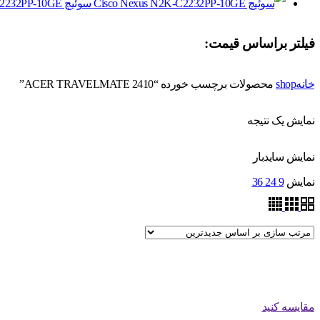
سوئیچ Cisco Nexus N2K-C2232PP-10GE
فیلتر براساس قیمت:
خانه
shop
محصولات برچسب خورده “ACER TRAVELMATE 2410”
نمایش یک نتیجه
نمایش سایدبار
نمایش
9
24
36
مقایسه کنید