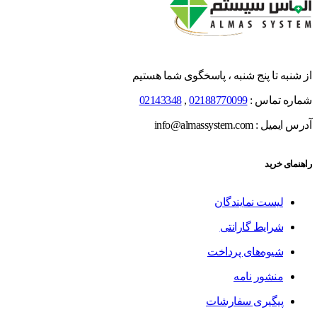
از شنبه تا پنج شنبه ، پاسخگوی شما هستیم
شماره تماس :
02188770099
,
02143348
آدرس ایمیل : info@almassystem.com
راهنمای خرید
لیست نمایندگان
شرایط گارانتی
شیوه‌های پرداخت
منشور نامه
پیگیری سفارشات