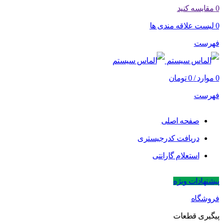
0
مقایسه کنید
0
لیست علاقه مندی ها
فهرست
0
موارد
/
0
تومان
فهرست
صفحه اصلی
دریافت کدرجیستری
استعلام گارانتی
پیشنهادات ویژه
فروشگاه
پیگیری قطعات