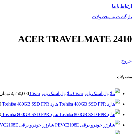
ارتباط با ما
بازگشت به محصولات
ACER TRAVELMATE 2410
خروج
محصولات
ماژول استک پاور Cisco
4,250,000
تومان
هارد Toshiba 480GB SSD FPR
0
هارد Toshiba 800GB SSD FPR
0
شارژر خودرو برقی PEVC2108E