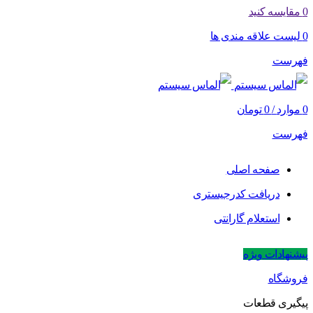
0
مقایسه کنید
0
لیست علاقه مندی ها
فهرست
0
موارد
/
0
تومان
فهرست
صفحه اصلی
دریافت کدرجیستری
استعلام گارانتی
پیشنهادات ویژه
فروشگاه
پیگیری قطعات