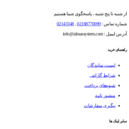
از شنبه تا پنج شنبه ، پاسخگوی شما هستیم
شماره تماس :
02188770099
,
02143348
آدرس ایمیل : info@almassystem.com
راهنمای خرید
لیست نمایندگان
شرایط گارانتی
شیوه‌های پرداخت
منشور نامه
پیگیری سفارشات
سایر لینک ها