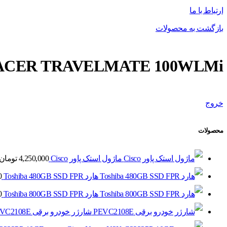
ارتباط با ما
بازگشت به محصولات
ACER TRAVELMATE 100WLMi
خروج
محصولات
ماژول استک پاور Cisco
4,250,000
تومان
هارد Toshiba 480GB SSD FPR
0
هارد Toshiba 800GB SSD FPR
0
شارژر خودرو برقی PEVC2108E