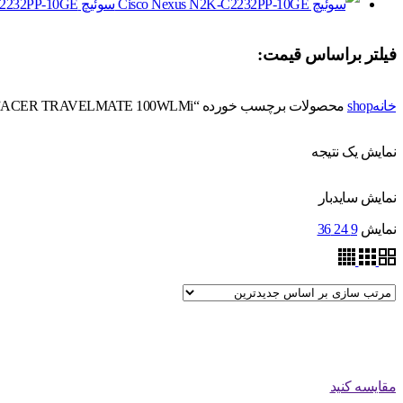
سوئیچ Cisco Nexus N2K-C2232PP-10GE
فیلتر براساس قیمت:
خانه
shop
محصولات برچسب خورده “ACER TRAVELMATE 100WLMi”
نمایش یک نتیجه
نمایش سایدبار
نمایش
9
24
36
مقایسه کنید