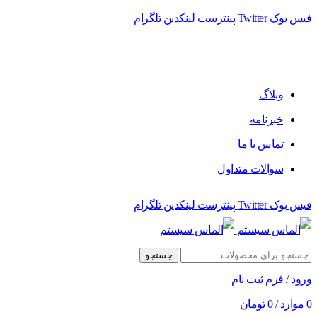
فیس بوک
Twitter
پینترست
لینکدین
تلگرام
فروشگاه الماس سیستم ﻋﺮﺿﻪ کننده اﻧﻮاع ﻣﺤﺼﻮﻻت دﯾﺠﯿﺘﺎل
وبلاگ
خبرنامه
تماس با ما
سوالات متداول
فیس بوک
Twitter
پینترست
لینکدین
تلگرام
جستجو
ورود / فرم ثبت نام
0
موارد
/
0
تومان