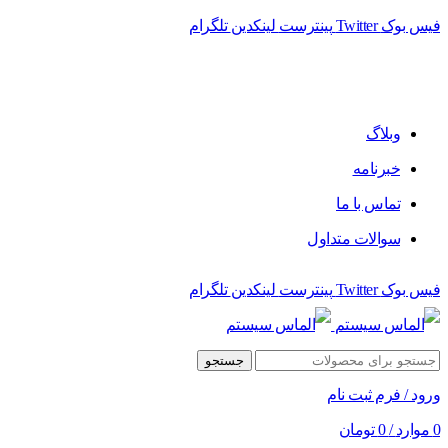
فیس بوک
Twitter
پینترست
لینکدین
تلگرام
فروشگاه الماس سیستم ﻋﺮﺿﻪ کننده اﻧﻮاع ﻣﺤﺼﻮﻻت دﯾﺠﯿﺘﺎل
وبلاگ
خبرنامه
تماس با ما
سوالات متداول
فیس بوک
Twitter
پینترست
لینکدین
تلگرام
جستجو
ورود / فرم ثبت نام
0
موارد
/
0
تومان