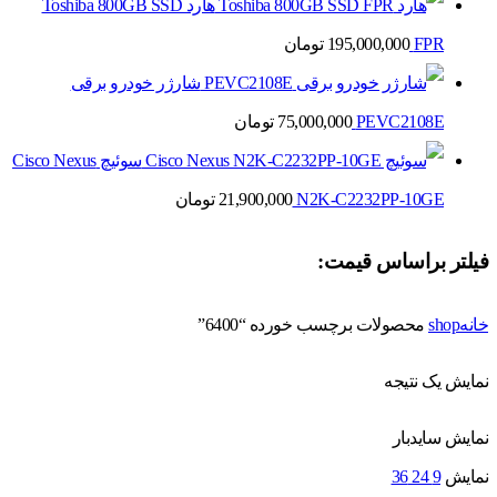
هارد Toshiba 800GB SSD
FPR
195,000,000
تومان
شارژر خودرو برقی
PEVC2108E
75,000,000
تومان
سوئیچ Cisco Nexus
N2K-C2232PP-10GE
21,900,000
تومان
فیلتر براساس قیمت:
خانه
shop
محصولات برچسب خورده “6400”
نمایش یک نتیجه
نمایش سایدبار
نمایش
9
24
36