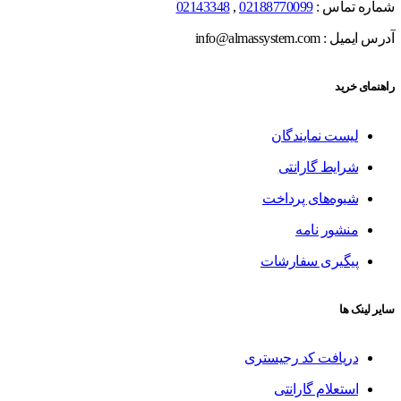
شماره تماس :
02188770099
,
02143348
آدرس ایمیل : info@almassystem.com
راهنمای خرید
لیست نمایندگان
شرایط گارانتی
شیوه‌های پرداخت
منشور نامه
پیگیری سفارشات
سایر لینک ها
دریافت کد رجیستری
استعلام گارانتی