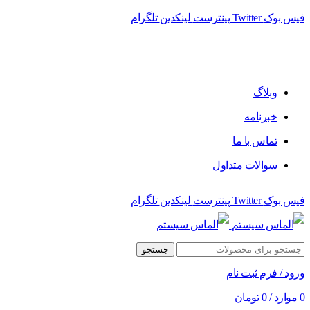
فیس بوک
Twitter
پینترست
لینکدین
تلگرام
فروشگاه الماس سیستم ﻋﺮﺿﻪ کننده اﻧﻮاع ﻣﺤﺼﻮﻻت دﯾﺠﯿﺘﺎل
وبلاگ
خبرنامه
تماس با ما
سوالات متداول
فیس بوک
Twitter
پینترست
لینکدین
تلگرام
جستجو
ورود / فرم ثبت نام
0
موارد
/
0
تومان