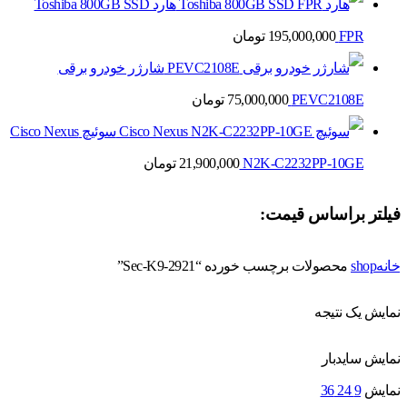
هارد Toshiba 800GB SSD
FPR
195,000,000
تومان
شارژر خودرو برقی
PEVC2108E
75,000,000
تومان
سوئیچ Cisco Nexus
N2K-C2232PP-10GE
21,900,000
تومان
فیلتر براساس قیمت:
خانه
shop
محصولات برچسب خورده “2921-Sec-K9”
نمایش یک نتیجه
نمایش سایدبار
نمایش
9
24
36