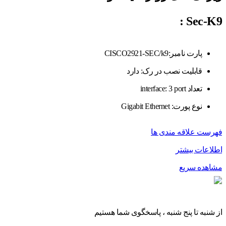
:
Sec-K9
پارت نامبر:CISCO2921-SEC/k9
قابلیت نصب در رک: دارد
تعداد interface: 3 port
نوع پورت: Gigabit Ethernet
فهرست علاقه مندی ها
اطلاعات بیشتر
مشاهده سریع
از شنبه تا پنج شنبه ، پاسخگوی شما هستیم