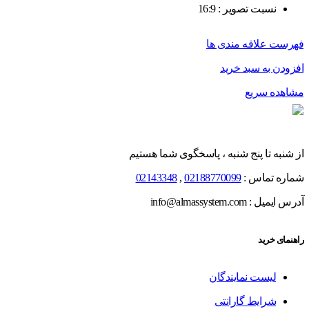
نسبت تصویر : 16:9
فهرست علاقه مندی ها
افزودن به سبد خرید
مشاهده سریع
از شنبه تا پنج شنبه ، پاسخگوی شما هستیم
شماره تماس :
02188770099
,
02143348
آدرس ایمیل : info@almassystem.com
راهنمای خرید
لیست نمایندگان
شرایط گارانتی