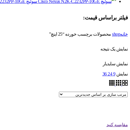
سوئیچ Cisco Nexus N2K-C2232PP-10GE
فیلتر براساس قیمت:
خانه
shop
محصولات برچسب خورده “25 اینچ”
نمایش یک نتیجه
نمایش سایدبار
نمایش
9
24
36
مقایسه کنید