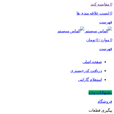
0
مقایسه کنید
0
لیست علاقه مندی ها
فهرست
0
موارد
/
0
تومان
فهرست
صفحه اصلی
دریافت کدرجیستری
استعلام گارانتی
پیشنهادات ویژه
فروشگاه
پیگیری قطعات