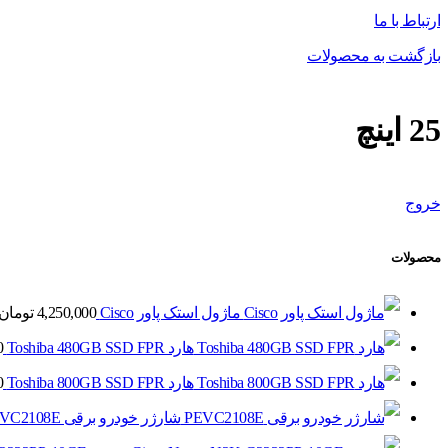
ارتباط با ما
بازگشت به محصولات
25 اینچ
خروج
محصولات
ماژول استک پاور Cisco
4,250,000
تومان
هارد Toshiba 480GB SSD FPR
0
هارد Toshiba 800GB SSD FPR
0
شارژر خودرو برقی PEVC2108E