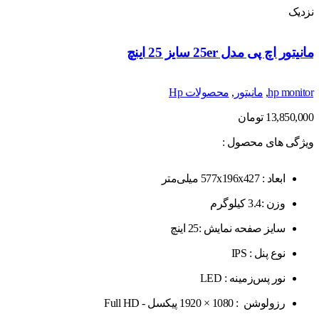
نزدیک
مانیتور اچ پی مدل 25er سایز 25 اینچ
hp monitor
,
مانیتور
,
محصولات Hp
13,850,000
تومان
ویژگی های محصول :
ابعاد : 577x196x427 میلی‌متر
وزن :3.4 کیلوگرم
سایز صفحه نمایش :25 اینچ
نوع پنل : IPS
نور پس‌زمینه : LED
رزولوشن : 1080 × 1920 پیکسل - Full HD