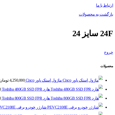
ارتباط با ما
بازگشت به محصولات
24F سایز 24
خروج
محصولات
ماژول استک پاور Cisco
4,250,000
تومان
هارد Toshiba 480GB SSD FPR
0
هارد Toshiba 800GB SSD FPR
0
شارژر خودرو برقی PEVC2108E