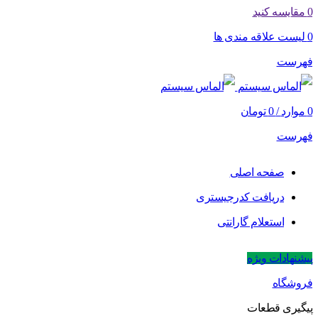
0
مقایسه کنید
0
لیست علاقه مندی ها
فهرست
0
موارد
/
0
تومان
فهرست
صفحه اصلی
دریافت کدرجیستری
استعلام گارانتی
پیشنهادات ویژه
فروشگاه
پیگیری قطعات