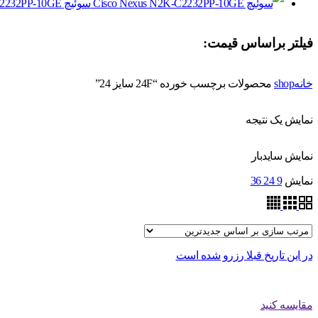
سوئیچ Cisco Nexus N2K-C2232PP-10GE
فیلتر براساس قیمت:
خانه
shop
محصولات برچسب خورده “24F سایز 24”
نمایش یک نتیجه
نمایش سایدبار
نمایش
9
24
36
در این تاریخ قبلا رزرو شده است
مقایسه کنید