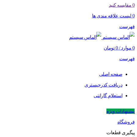
0
مقایسه کنید
0
لیست علاقه مندی ها
فهرست
0
موارد
/
0
تومان
فهرست
صفحه اصلی
دریافت کدرجیستری
استعلام گارانتی
پیشنهادات ویژه
فروشگاه
پیگیری قطعات