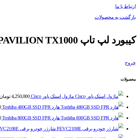
ارتباط با ما
بازگشت به محصولات
کیبورد لپ تاپ HP PAVILION TX1000
خروج
محصولات
ماژول استک پاور Cisco
4,250,000
تومان
هارد Toshiba 480GB SSD FPR
0
هارد Toshiba 800GB SSD FPR
0
شارژر خودرو برقی PEVC2108E