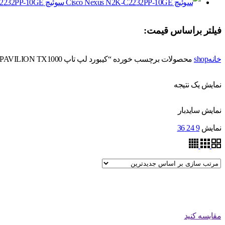
سوئیچ Cisco Nexus N2K-C2232PP-10GE
فیلتر براساس قیمت:
خانه
shop
محصولات برچسب خورده “کیبورد لپ تاپ HP PAVILION TX1000”
نمایش یک نتیجه
نمایش سایدبار
نمایش
9
24
36
مقایسه کنید