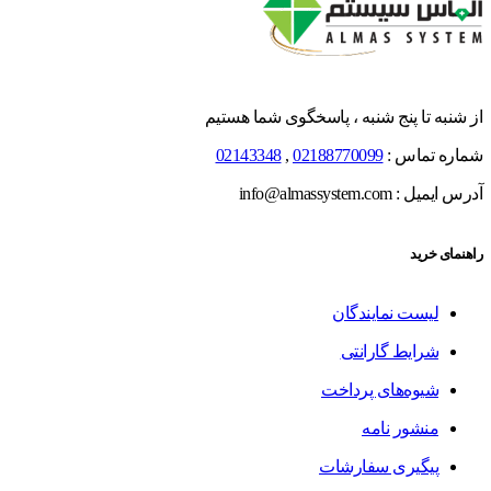
از شنبه تا پنج شنبه ، پاسخگوی شما هستیم
شماره تماس :
02188770099
,
02143348
آدرس ایمیل : info@almassystem.com
راهنمای خرید
لیست نمایندگان
شرایط گارانتی
شیوه‌های پرداخت
منشور نامه
پیگیری سفارشات