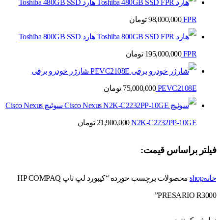
هارد Toshiba 480GB SSD
FPR
98,000,000
تومان
هارد Toshiba 800GB SSD
FPR
195,000,000
تومان
شارژر خودرو برقی
PEVC2108E
75,000,000
تومان
سوئیچ Cisco Nexus
N2K-C2232PP-10GE
21,900,000
تومان
فیلتر براساس قیمت:
خانه
shop
محصولات برچسب خورده “کیبورد لپ تاپ HP COMPAQ
PRESARIO R3000”