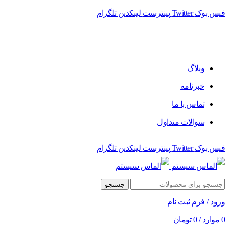
فیس بوک
Twitter
پینترست
لینکدین
تلگرام
فروشگاه الماس سیستم ﻋﺮﺿﻪ کننده اﻧﻮاع ﻣﺤﺼﻮﻻت دﯾﺠﯿﺘﺎل
وبلاگ
خبرنامه
تماس با ما
سوالات متداول
فیس بوک
Twitter
پینترست
لینکدین
تلگرام
جستجو
ورود / فرم ثبت نام
0
موارد
/
0
تومان