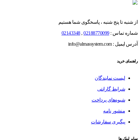
از شنبه تا پنج شنبه ، پاسخگوی شما هستیم
شماره تماس :
02188770099
,
02143348
آدرس ایمیل : info@almassystem.com
راهنمای خرید
لیست نمایندگان
شرایط گارانتی
شیوه‌های پرداخت
منشور نامه
پیگیری سفارشات
سایر لینک ها