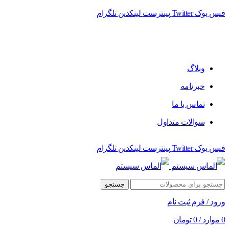
فیس بوک
Twitter
پینترست
لینکدین
تلگرام
فروشگاه الماس سیستم ﻋﺮﺿﻪ کننده اﻧﻮاع ﻣﺤﺼﻮﻻت دﯾﺠﯿﺘﺎل
وبلاگ
خبرنامه
تماس با ما
سوالات متداول
فیس بوک
Twitter
پینترست
لینکدین
تلگرام
جستجو
ورود / فرم ثبت نام
0
موارد
/
0
تومان