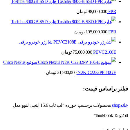
هارد Toshiba 480GB SSD
FPR
98,000,000
تومان
هارد Toshiba 800GB SSD
FPR
195,000,000
تومان
شارژر خودرو برقی
PEVC2108E
75,000,000
تومان
سوئیچ Cisco Nexus
N2K-C2232PP-10GE
21,900,000
تومان
فیلتر براساس قیمت:
خانه
shop
محصولات برچسب خورده “لپ تاپ 15.6 اینچی لنوو مدل
thinkbook 15 g2 itl”