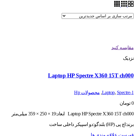
مقایسه کنید
نزدیک
Laptop HP Spectre X360 15T ch000
1-Laptop
Spectre
,
,
محصولات Hp
0
تومان
Laptop HP Spectre X360 15T ch000 ابعاد:19 × 250 × 359 میلی‌متر
برند:اچ پی (HP) بلندگو:دو اسپیکر داخلی ساخت
فهرست علاقه مندی ها