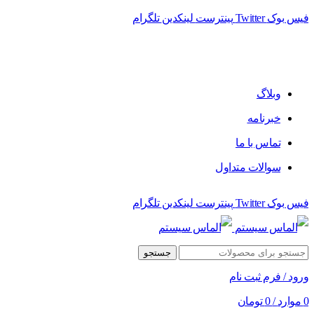
فیس بوک
Twitter
پینترست
لینکدین
تلگرام
فروشگاه الماس سیستم ﻋﺮﺿﻪ کننده اﻧﻮاع ﻣﺤﺼﻮﻻت دﯾﺠﯿﺘﺎل
وبلاگ
خبرنامه
تماس با ما
سوالات متداول
فیس بوک
Twitter
پینترست
لینکدین
تلگرام
جستجو
ورود / فرم ثبت نام
0
موارد
/
0
تومان