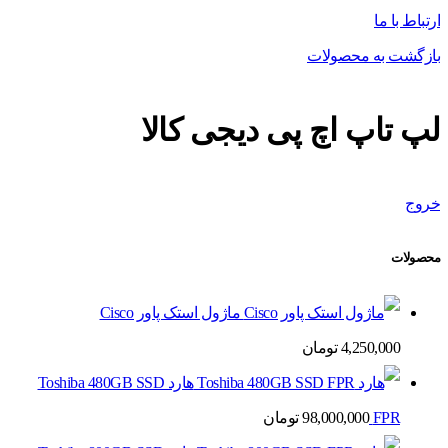
ارتباط با ما
بازگشت به محصولات
لپ تاپ اچ پی دیجی کالا
خروج
محصولات
ماژول استک پاور Cisco
4,250,000
تومان
هارد Toshiba 480GB SSD
FPR
98,000,000
تومان