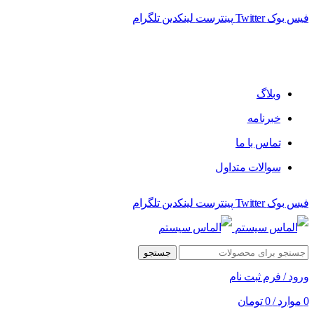
فیس بوک
Twitter
پینترست
لینکدین
تلگرام
فروشگاه الماس سیستم ﻋﺮﺿﻪ کننده اﻧﻮاع ﻣﺤﺼﻮﻻت دﯾﺠﯿﺘﺎل
وبلاگ
خبرنامه
تماس با ما
سوالات متداول
فیس بوک
Twitter
پینترست
لینکدین
تلگرام
جستجو
ورود / فرم ثبت نام
0
موارد
/
0
تومان