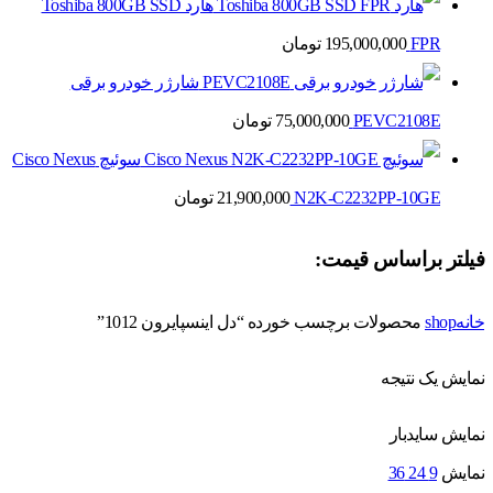
هارد Toshiba 800GB SSD
FPR
195,000,000
تومان
شارژر خودرو برقی
PEVC2108E
75,000,000
تومان
سوئیچ Cisco Nexus
N2K-C2232PP-10GE
21,900,000
تومان
فیلتر براساس قیمت:
خانه
shop
محصولات برچسب خورده “دل اینسپایرون 1012”
نمایش یک نتیجه
نمایش سایدبار
نمایش
9
24
36