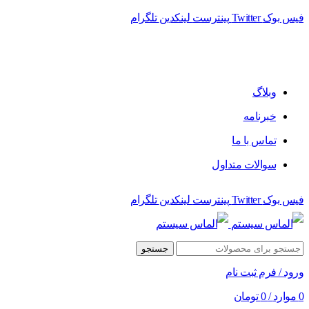
فیس بوک
Twitter
پینترست
لینکدین
تلگرام
فروشگاه الماس سیستم ﻋﺮﺿﻪ کننده اﻧﻮاع ﻣﺤﺼﻮﻻت دﯾﺠﯿﺘﺎل
وبلاگ
خبرنامه
تماس با ما
سوالات متداول
فیس بوک
Twitter
پینترست
لینکدین
تلگرام
جستجو
ورود / فرم ثبت نام
0
موارد
/
0
تومان