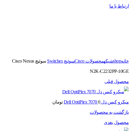
ارتباط با ما
برای بزرگنمایی کلیک کنید
خانه
shop
شبکه
محصولات Cisco
سوئیچ Switches
سوئیچ Cisco Nexus
N2K-C2232PP-10GE
محصول قبلی
میکرو کیس دل Dell OptiPlex 7070
0
تومان
بازگشت به محصولات
محصول بعدی