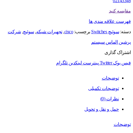
02143348
مقایسه کنید
فهرست علاقه مندی ها
دسته:
سوئیچ Switches
برچسب:
cisco
,
تجهیرات شبکه
,
سوئیچ
,
شرکت
پرشین الماس سیستم
اشتراک گذاری
فیس بوک
Twitter
پینترست
لینکدین
تلگرام
توضیحات
توضیحات تکمیلی
نظرات (0)
حمل و نقل و تحویل
توضیحات