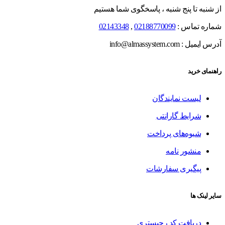
از شنبه تا پنج شنبه ، پاسخگوی شما هستیم
شماره تماس :
02188770099
,
02143348
آدرس ایمیل : info@almassystem.com
راهنمای خرید
لیست نمایندگان
شرایط گارانتی
شیوه‌های پرداخت
منشور نامه
پیگیری سفارشات
سایر لینک ها
دریافت کد رجیستری