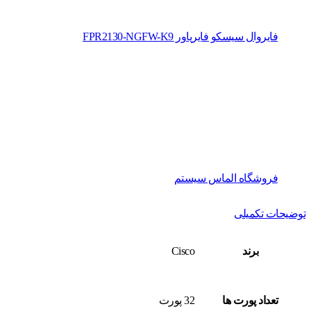
فایروال سیسکو فایرپاور FPR2130-NGFW-K9
فروشگاه الماس سیستم
توضیحات تکمیلی
برند
Cisco
تعداد پورت ها
32 پورت