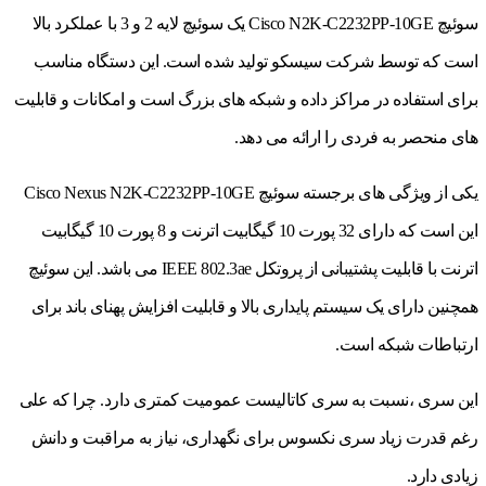
سوئیچ Cisco N2K-C2232PP-10GE یک سوئیچ لایه 2 و 3 با عملکرد بالا
است که توسط شرکت سیسکو تولید شده است. این دستگاه مناسب
برای استفاده در مراکز داده و شبکه های بزرگ است و امکانات و قابلیت
های منحصر به فردی را ارائه می دهد.
یکی از ویژگی های برجسته سوئیچ Cisco Nexus N2K-C2232PP-10GE
این است که دارای 32 پورت 10 گیگابیت اترنت و 8 پورت 10 گیگابیت
اترنت با قابلیت پشتیبانی از پروتکل IEEE 802.3ae می باشد. این سوئیچ
همچنین دارای یک سیستم پایداری بالا و قابلیت افزایش پهنای باند برای
ارتباطات شبکه است.
این سری ،نسبت به سری کاتالیست عمومیت کمتری دارد. چرا که علی
رغم قدرت زیاد سری نکسوس برای نگهداری، نیاز به مراقبت و دانش
زیادی دارد.