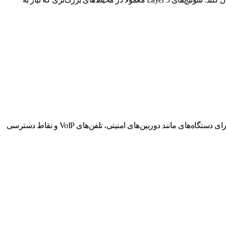
سوئیچ‌های PoE (Power over Ethernet) قادرند علاوه بر انتقال داده، برق را نیز از طریق کابل Ethernet تأمین کنند. این ویژگی بسیار مفید است، خصوصاً برای دستگاه‌های مانند دوربین‌های امنیتی، تلفن‌های VoIP و نقاط دسترسی