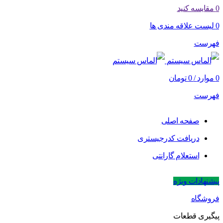
0
مقایسه کنید
0
لیست علاقه مندی ها
فهرست
0
موارد
/
0
تومان
فهرست
صفحه اصلی
دریافت کدرجیستری
استعلام گارانتی
پیشنهادات ویژه
فروشگاه
پیگیری قطعات