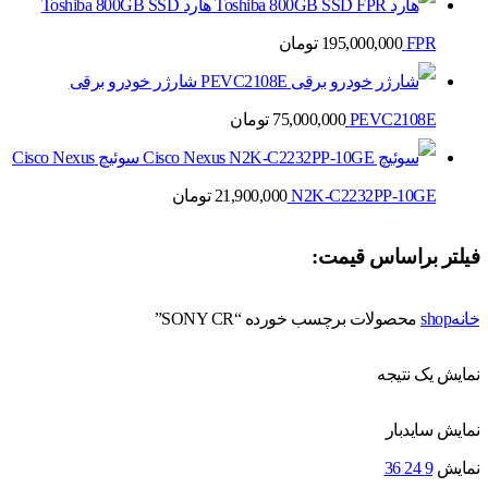
هارد Toshiba 800GB SSD
FPR
195,000,000
تومان
شارژر خودرو برقی
PEVC2108E
75,000,000
تومان
سوئیچ Cisco Nexus
N2K-C2232PP-10GE
21,900,000
تومان
فیلتر براساس قیمت:
خانه
shop
محصولات برچسب خورده “SONY CR”
نمایش یک نتیجه
نمایش سایدبار
نمایش
9
24
36