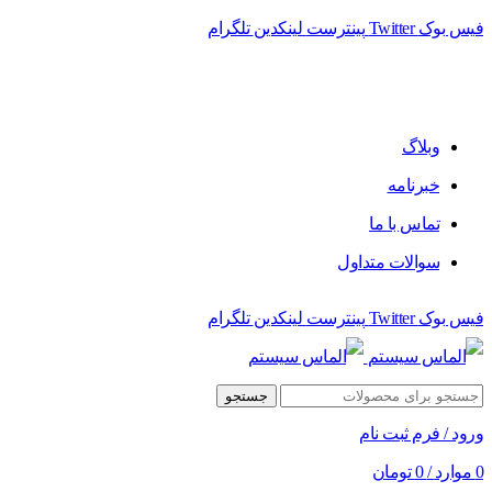
فیس بوک
Twitter
پینترست
لینکدین
تلگرام
فروشگاه الماس سیستم ﻋﺮﺿﻪ کننده اﻧﻮاع ﻣﺤﺼﻮﻻت دﯾﺠﯿﺘﺎل
وبلاگ
خبرنامه
تماس با ما
سوالات متداول
فیس بوک
Twitter
پینترست
لینکدین
تلگرام
جستجو
ورود / فرم ثبت نام
0
موارد
/
0
تومان