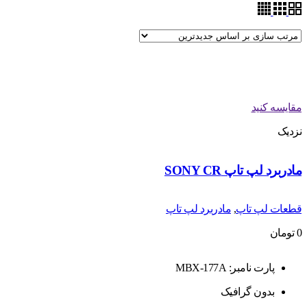
مقایسه کنید
نزدیک
مادربرد لپ تاپ SONY CR
قطعات لپ تاپ
,
مادربرد لپ تاپ
0
تومان
پارت نامبر: MBX-177A
بدون گرافیک